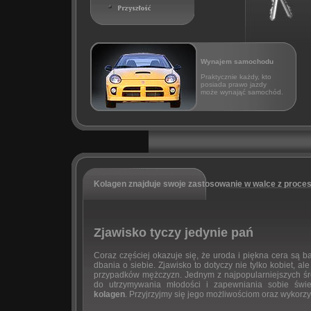
Wynajem samochodu
Praktycznie każdy, kto
posiada prawo jazdy
może wynająć samochód.
Kolagen znajduje swoje zastosowanie w walce z proces
Zjawisko tyczy jedynie pań
Coraz częściej okazuje się, że uroda i piękna cera są
dbania o siebie. Zjawisko to dotyczy nie tylko kobiet, ale
przypadków mężczyzn. Jednym z najpopularniejszych ś
do utrzymywania młodości i zapewniania sobie świe
kolagen
. Przyjrzyjmy się jego możliwościom oraz wykorzy