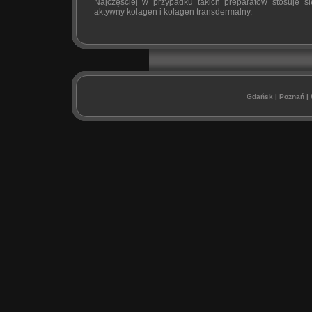
Najczęściej w przypadku takich preparatów stosuje s
aktywny kolagen i kolagen transdermalny.
Gdańsk
|
Poznań
|