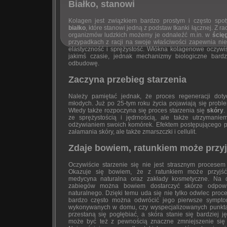
Białko, stanowi
Kolagen jest związkiem bardzo prostym i często spo
białko
, które stanowi jedną z podstaw tkanki łącznej. Z ra
organizmów ludzkich możemy je odnaleźć m.in. w
ścię
przypadkach z racji na swoje właściwości zapewnia nie 
elastyczność i sprężystość. Włókna kolagenowe oczywi
jakimś czasie, jednak mechanizmy biologiczne bard
odbudowę.
Zaczyna przebieg starzenia
Należy pamiętać jednak, że proces regeneracji dot
młodych. Już po 25-tym roku życia pojawiają się pro
Wtedy także rozpoczyna się proces starzenia się
skóry
.
ze sprężystością i jędrnością, ale także utrzymanie
odżywianiem swoich komórek. Efektem postępującego pro
załamania skóry, ale także zmarszczki i cellulit.
Zdaje bowiem, ratunkiem może przy
Oczywiście starzenie się nie jest strasznym procesem
Okazuje się bowiem, że z ratunkiem może przyjść
medycyna naturalna oraz zakłady kosmetyczne. Na 
zabiegów można bowiem dostarczyć skórze odpow
naturalnego. Dzięki temu uda się nie tylko odwlec proces
bardzo często można odwrócić jego pierwsze sympto
wykonywanych w domu, czy wyspecjalizowanych punkta
przestaną się pogłębiać, a skóra stanie się bardziej j
może być też z pewnością znaczne zmniejszenie się c